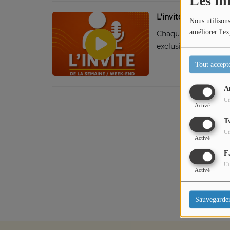
Les in
L'invité du Week-en
Nous utilisons
Titres diffusés
améliorer l'ex
Chaque Week-end, Lo
exclusif pour mieux 
Diffusions
Tout accept
A
Podcasts
Ut
Activé
T
Jeu concours
Ut
Activé
F
Contactez-nous
Ut
Activé
Sauvegarde