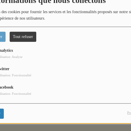
formations que nous collectons
d
 des cookies pour fournir les services et les fonctionnalités proposés sur notre s
périence de nos utilisateurs.
ric reçoit un invité au cœur de l’actualité.Un échange
comprendre celles et ceux qui font notre territoire.
er
Tout refuser
nalytics
ilisation: Analyse
witter
ilisation: Fonctionnalité
acebook
ilisation: Fonctionnalité
Pr
r