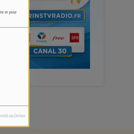
ite et pour
opulsé par Orejime