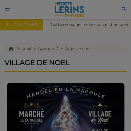
lais Nikaïa de Nice !
Cette semaine, tentez votre chance 
JEU CONCOURS
ACCUEIL
TV en direct
Accueil
Agenda
Village de noel
VILLAGE DE NOEL
Replay TV
Agenda
Emissions Radio
Emissions TV