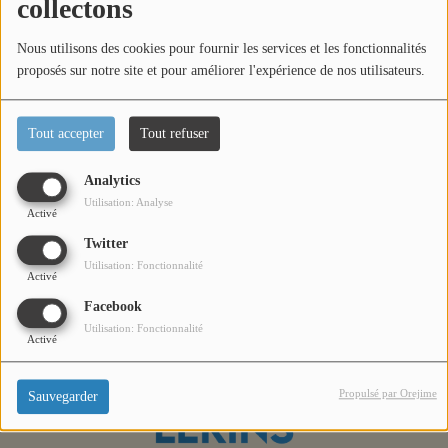
collectons
Titres diffusés
Nous utilisons des cookies pour fournir les services et les fonctionnalités
proposés sur notre site et pour améliorer l'expérience de nos utilisateurs.
Diffusions
Oups, vous avez
Tout accepter
Tout refuser
Podcasts
rencontré une erreur.
Analytics
Utilisation: Analyse
Activé
Jeu concours
Il semble que la page que vous recherchez n’existe plus.
Twitter
Utilisation: Fonctionnalité
Activé
Contactez-nous
Facebook
Utilisation: Fonctionnalité
Activé
Se connecter
Propulsé par Orejime
Sauvegarder