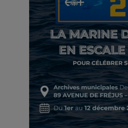
Titres diffusés
Diffusions
Podcasts
Jeu concours
Contactez-nous