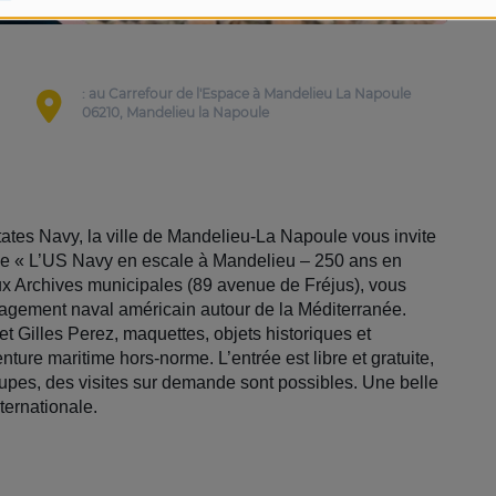
: au Carrefour de l'Espace à Mandelieu La Napoule
06210, Mandelieu la Napoule
tates Navy, la ville de Mandelieu‑La Napoule vous invite
ulée « L’US Navy en escale à Mandelieu – 250 ans en
x Archives municipales (89 avenue de Fréjus), vous
agement naval américain autour de la Méditerranée.
 Gilles Perez, maquettes, objets historiques et
nture maritime hors-norme. L’entrée est libre et gratuite,
oupes, des visites sur demande sont possibles. Une belle
ternationale.