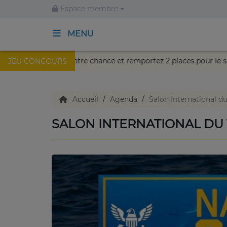
Espace membre
MENU
de Nice !
Cette semaine, tentez votre chance et remportez
JEU CONCOURS
ACCUEIL
TV en direct
Accueil
Agenda
Salon International d
SALON INTERNATIONAL DU
Replay TV
Agenda
Emissions Radio
Emissions TV