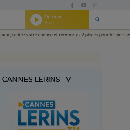
One love
Blue
e !
Cette semaine, tentez votre chance et remportez 2 pla
CANNES LÉRINS TV