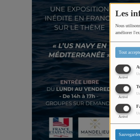
Les in
Nous utilisons
améliorer l'ex
Tout accept
A
Ut
Activé
T
Ut
Activé
F
Ut
Activé
Sauvegarde