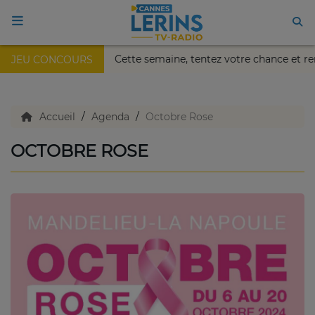
ais Nikaïa de Nice !
Cette semaine, tentez votre chance e
JEU CONCOURS
ACCUEIL
TV en direct
Accueil
Agenda
Octobre Rose
OCTOBRE ROSE
Replay TV
Agenda
Emissions Radio
Emissions TV