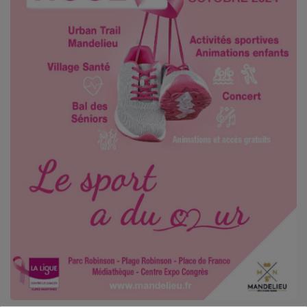
Titres diffusés
Diffusions
Podcasts
Jeu concours
Contactez-nous
Se connecter