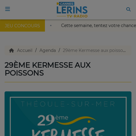
au Palais Nikaïa de Nice !
Cette semaine, tentez votre ch
JEU CONCOURS
ACCUEIL
TV en direct
Accueil
Agenda
29ème Kermesse aux poissons
29ÈME KERMESSE AUX
Replay TV
POISSONS
Agenda
Emissions Radio
Emissions TV